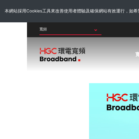
本網站採用Cookies工具來改善使用者體驗及確保網站有效運行，如
其他業務
寬頻速度測試
HGC 寬頻
繳費方法
家居寬頻
10G光纖寬頻
2.5G光纖寬頻
2.2G 多連線寬頻
WI-FI 6 / 7