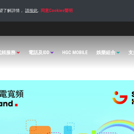
希望了解詳情，
請‌按此
.
同意Cookies聲明
寬頻服務
電話及IDD
HGC MOBILE
娛樂組合
支
電話及IDD
屋外 WI-FI － HGC ON AIR
娛樂組合
表格下載
其他
增值服務
技術支援
家居電話
服務簡介
MYTV SUPER
國際飛線
HGC NAS+ 
寬頻服務
HELLO喂
WI-FI 熱點
HMVOD
EASYTALK 通訊易
EFAX
電話服務
HELLO喂漫遊 APP
服務設定
KKBOX
國際長途電話卡
防毒軟件
增值服務
服務
IDD 0080
其他 IDD 資訊
防黑客軟件
​交還寬頻器材處理