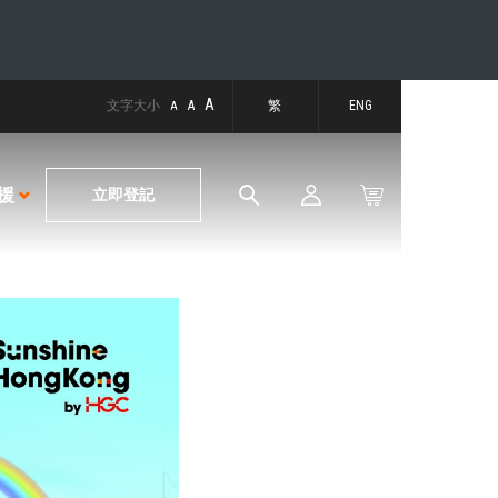
A
文字大小
A
繁
ENG
A
援
立即登記
E-ACCOUNT
一般查詢
網絡寶管箱
帳單事宜
以電郵登入
更改帳戶資料
服務申請
HGC環電MOBILE
MYHGC 手機應用程式