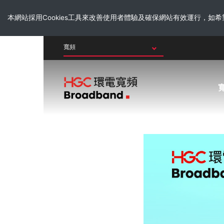
本網站採用Cookies工具來改善使用者體驗及確保網站有效運行，如
其他業務
寬頻速度測試
HGC 寬頻
繳費方法
家居寬頻
10G光纖寬頻
2.5G光纖寬頻
2.2G 多連線寬頻
WI-FI 6 / 7