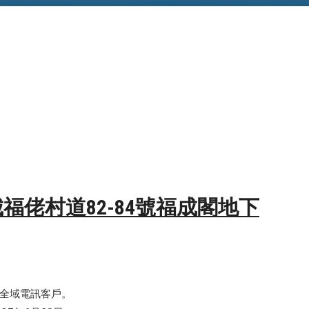
城福佬村道82-84號福成閣地下
全域電訊客戶。