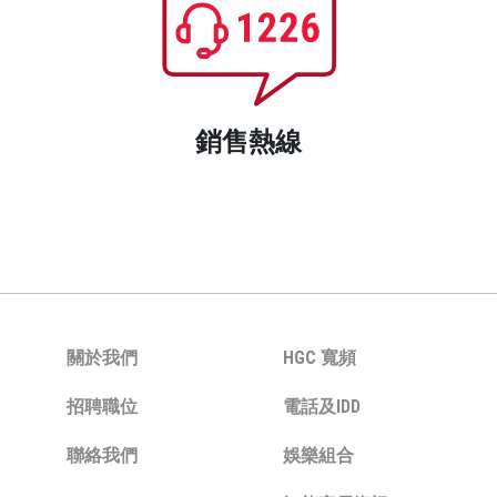
銷售熱線
關於我們
HGC 寬頻
招聘職位
電話及IDD
聯絡我們
娛樂組合