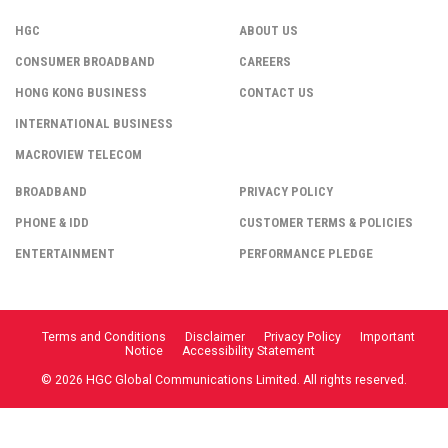
HGC
ABOUT US
CONSUMER BROADBAND
CAREERS
HONG KONG BUSINESS
CONTACT US
INTERNATIONAL BUSINESS
MACROVIEW TELECOM
BROADBAND
PRIVACY POLICY
PHONE & IDD
CUSTOMER TERMS & POLICIES
ENTERTAINMENT
PERFORMANCE PLEDGE
Terms and Conditions
Disclaimer
Privacy Policy
Important
Notice
Accessibility Statement
© 2026 HGC Global Communications Limited. All rights reserved.